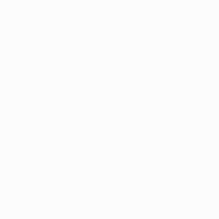
Impressum
Seelenwerkstatt Inhaberin: Awa Belrose
Waasemstraße 1 53332 Bornheim-Rösberg
Steuernummer: 222/2128/0380
Bankverbindung: Iban DE29830944950003118517
E-Mail : info@seelenwerkstatt.org
Inhaberin und inhaltlich verantwortlich: Awa Belrose
Allgemeine Geschäftsbedingungen, AGB (PDF)