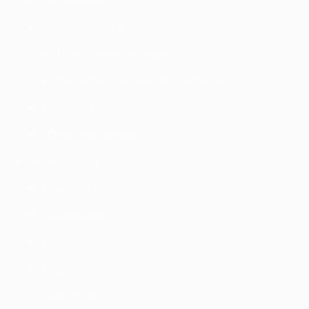
Sinnfindung
Tiefenökologie
Über Tiefenökologie
Die Arbeit, die wieder verbindet
Heilarbeit
Psychotherapie
Meine Arbeit
Über mich
Grundlagen
Feedbacks
FAQ
Buchtipps